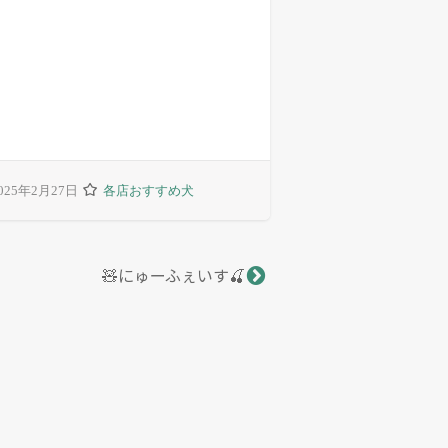
025年2月27日
各店おすすめ犬
🧸にゅーふぇいす🍒