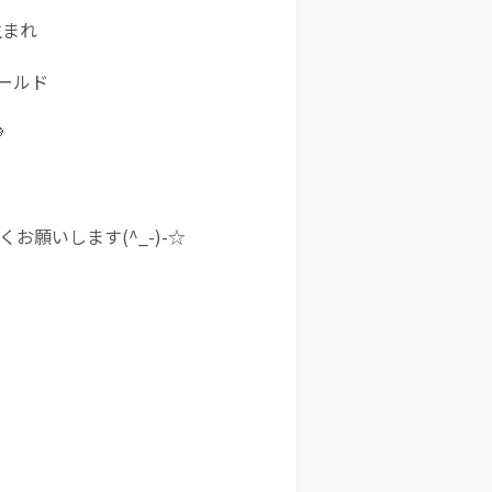
6生まれ
ールド

お願いします(^_-)-☆