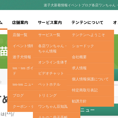
迷子犬
新着情報
イベント
ブログ
各店ワンちゃん
ム
店舗案内
サービス案内
テンテンについて
オ
店舗一覧
サービス一覧
テンテンへようこそ
苗穂店
イベント情報
各店ワンちゃん・ネコ
ショードック
ちゃん情報
迷子犬情報
会社概要
オンライン生体予約
ten・ten ポイントカー
求人情報
ド
ビデオチャット
サイト内検索
個人情報保護について
☆
ten-ten ニュース
ペットホテル
苗穂店
特定商取引表記
すめ犬☆
ブログ
トリミング
勧誘方針
クーポン・チラシ
ワンちゃん豆知識
メニュー
(^^)/
うちのこ母子手帳