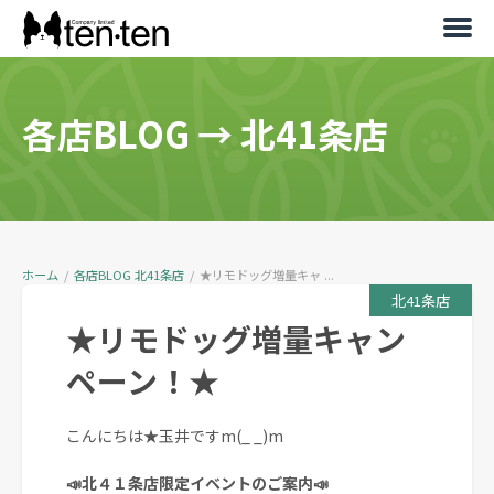
各店BLOG
→
北41条店
ホーム
/
各店BLOG
北41条店
/
★リモドッグ増量キャ ...
北41条店
★リモドッグ増量キャン
ペーン！★
こんにちは★玉井ですm(_ _)m
📣北４１条店限定イベントのご案内📣