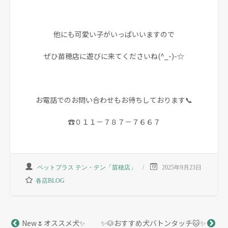
他にも可愛い子がいっぱいいますので
ぜひ苗穂店に遊びに来てくださいね(^_-)-☆
お電話でのお問い合わせもお待ちしております📞
☎０１１－７８７－７６６７
ペットプラス テン・テン「苗穂店」
2025年9月23日
各店BLOG
New🌷オススメ犬✨
✨🐶おすすめ犬バトンタッチ🐱✨