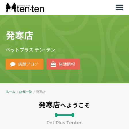
発寒店
ペットプラス テン･テン
店舗ブログ
店舗情報
ホーム
/
店舗一覧
/
発寒店
発寒店
へようこそ
Pet Plus Tenten