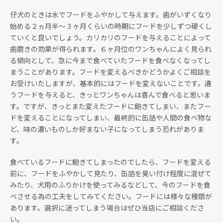
仔犬のときは水でフードをふやかして与えます。歯がいずくなり
始める２ヵ月半～３ヶ月くらいの時期にフードを少しずつ硬くし
ていくと良いでしょう。カリカリのフードを与えることによって
歯磨きの効果が得られます。６ヶ月位のワンちゃんによく見られ
る傾向として、急に今まで食べていたフードを食べなくなってし
まうことがあります。フードを変えるべきかどうかよくご相談を
お受けいたしますが、基本的にはフードを変えないことです。違
うフードを与えると、きっとワンちゃんは喜んで食べると思いま
す。ですが、きっとまた変えたフードに飽きてしまい、またフー
ドを変えることになってしまい、最終的に缶詰や人間の食べ物な
ど、味の濃いものしか好まない子になってしまう恐れがありま
す。
食べているフードに飽きてしまったのでしたら、フードを変える
前に、フードをふやかして見たり、缶詰を臭い付け程度に混ぜて
みたり、犬用のふりかけを使ってみるなどして、今のフードを食
べさせる為の工夫をしてみてください。フードには様々な種類が
あります。選択に迷ってしまう場合はぜひ当店にご相談くださ
い。