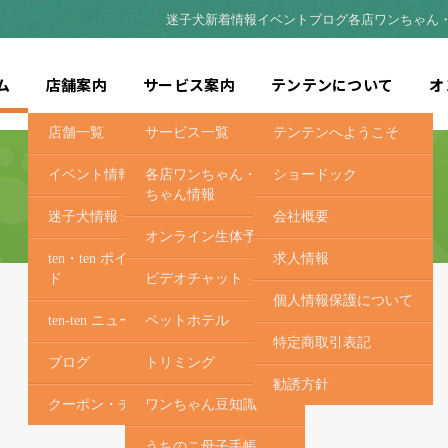
迷子犬
新着情報
イベント
ブログ
各店ワンちゃん
ム
店舗案内
サービス案内
テンテンについて
オ
店舗一覧
サービス一覧
テンテンへようこそ
イベント情報
各店ワンちゃん・ネコ
ショードック
ちゃん情報
迷子犬情報
会社概要
オンライン生体予約
ten・ten ポイントカー
求人情報
ド
ビデオチャット
個人情報保護について
ten-ten ニュース
ペットホテル
特定商取引表記
ブログ
トリミング
勧誘方針
クーポン・チラシ
ワンちゃん豆知識
うちのこ母子手帳