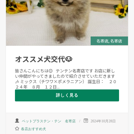
,
名寄店
名寄店
オススメ犬交代🐶
皆さんこんにちは😊 テンテン名寄店です お店に新し
い仲間がやってきましたので紹介させていただきます
🎶 ミックス（チワワ×ポメラニアン） 誕生日： ２０
２４年 ８月 １２日...
詳しく見る
ペットプラステン・テン 名寄店
2024年10月28日
各店おすすめ犬