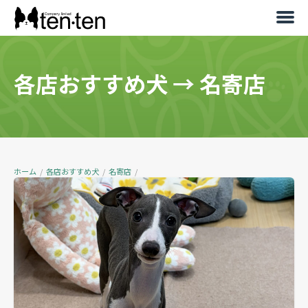
各店おすすめ犬
→
名寄店
ホーム
/
各店おすすめ犬
/
名寄店
/