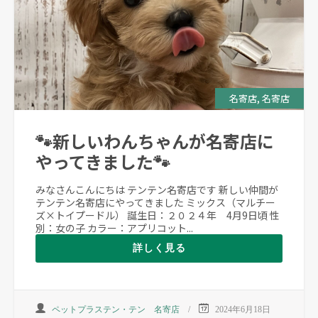
,
名寄店
名寄店
🐾新しいわんちゃんが名寄店に
やってきました🐾
みなさんこんにちは テンテン名寄店です 新しい仲間が
テンテン名寄店にやってきました ミックス（マルチー
ズ×トイプードル） 誕生日：２０２４年 4月9日頃 性
別：女の子 カラー：アプリコット...
詳しく見る
ペットプラステン・テン 名寄店
2024年6月18日