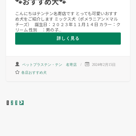
🐾おすすめ犬🐾
こんにちはテンテン名寄店です とっても可愛いおすす
め犬をご紹介します ミックス犬（ポメラニアン×マル
チーズ） 誕生日：２０２３年１１月１４日 カラー：ク
リーム 性別 ：男の子...
詳しく見る
ペットプラステン・テン 名寄店
2024年2月15日
各店おすすめ犬
投
1
2
3
稿
の
ペ