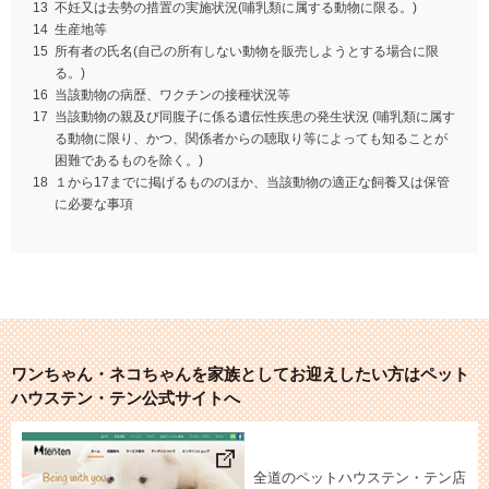
13
不妊又は去勢の措置の実施状況(哺乳類に属する動物に限る。)
14
生産地等
15
所有者の氏名(自己の所有しない動物を販売しようとする場合に限
る。)
16
当該動物の病歴、ワクチンの接種状況等
17
当該動物の親及び同腹子に係る遺伝性疾患の発生状況
(哺乳類に属す
る動物に限り、かつ、関係者からの聴取り等によっても知ることが
困難であるものを除く。)
18
１から17までに掲げるもののほか、当該動物の適正な飼養又は保管
に必要な事項
ワンちゃん・ネコちゃんを家族としてお迎えしたい方はペット
ハウステン・テン公式サイトへ
全道のペットハウステン・テン店