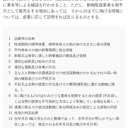
に署名等による確認を行わせること。ただし、動物取扱業者を相手
方として販売をする場合にあっては、２から10までに掲げる情報に
ついては、必要に応じて説明すれば足りるものとする。
1
品種等の名称
2
性成熟時の標準体重、標準体長その他の体の大きさに係る情報
3
平均寿命その他の飼養期間に係る情報
4
飼養又は保管に適した飼養施設の構造及び規模
5
適切な給餌及び給水の方法
6
適切な運動及び休養の方法
7
主な人と動物の共通感染症その他当該動物がかかるおそれの高い疾
病の種類及びその予防方法
8
不妊又は去勢の措置の方法及びその費用(哺乳類に属する動物に限
る。)
9
8に掲げるもののほかみだりな繁殖を制限するための措置
(不妊若し
くは去勢の措置を不可逆的な方法により実施している場合を除く。)
10
遺棄の禁止その他当該動物に係る関係法令の規定による規制の内容
11
性別の判定結果
12
生年月日
(輸入等をされた動物であって、生年月日が明らかでない場
合にあっては、推定される生年月日及び輸入年月日等)