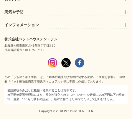
病気や予防
インフォメーション
株式会社ペットハウステン・テン
北海道札幌市東区北41条東７丁目3-10
代表電話番号：011-753-7112
この「うちのこ母子手帳」は、『動物の愛護及び管理に関する法律』『同施行規制』、環境
省『ペット動物販売業者用説明マニュアル』等に準拠し作成しております。
愛護動物をみだりに殺傷・遺棄することは犯罪です。
改正動物愛護管理法により、罰則が強化されました（みだりな殺傷…200万円以下の罰金
等、遺棄…100万円以下の罰金）。絶対に傷つけたり捨てたりしてはいけません。
Copyright © 2018 PetHouse TEN・TEN